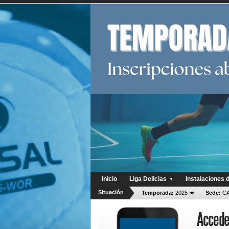
Inicio
Liga Delicias
Instalaciones 
▼
Situación
Temporada:
2025
Sede:
CA