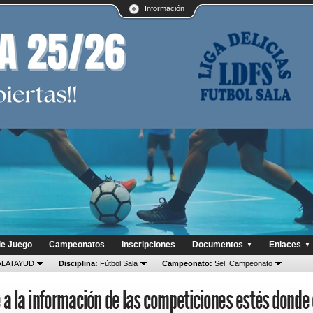
Información
de Juego
Campeonatos
Inscripciones
Documentos
Enlaces
▼
▼
LATAYUD
Disciplina:
Fútbol Sala
Campeonato:
Sel. Campeonato