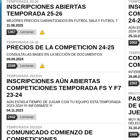
TEMPORADA 25-26
TEMPO
INSCRIPCIONES ABIERTAS
INS
TEMPORADA 25-26
COM
24-
MEJORES PRECIOS GARANTIZADOS EN FUTBOL SALA Y FUTBOL 7
11.08.2025
AÚN E
2024-20
1367
Lecturas
25.10.
TEMPORADA 24-25
2002
PRECIOS DE LA COMPETICION 24-25
TEMPO
CONSULTA LAS BASES EN LA SECCIÓN DE DOCUMENTOS
CO
09.09.2024
CO
2508
Lecturas
INTER
TEMPORADA 2023/24
26.08.
INSCRIPCIONES AÚN ABIERTAS
2302
COMPETICIONES TEMPORADA FS Y F7
23-24
PROTO
PAS
AÚN ESTAS A TIEMPO DE JUGAR CON TU EQUIPO ESTA TEMPORADA
DE 
2023-2024 !!!! INFORMATE !!!
04.11.2023
JU
2442
Lecturas
MUY I
DELEG
TEMPORADA 2023/24
31.10.
COMUNICADO COMIENZO DE
1565
COMPETICIONES