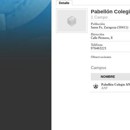
Detalle
Pabellón Cole
1 Campo
Población
Santa Fe, Zaragoza (50411)
Dirección
Calle Pirineos, 8
Teléfono
976463221
Observaciones
Campos
NOMBRE
Pabellón Colegio 
ANF