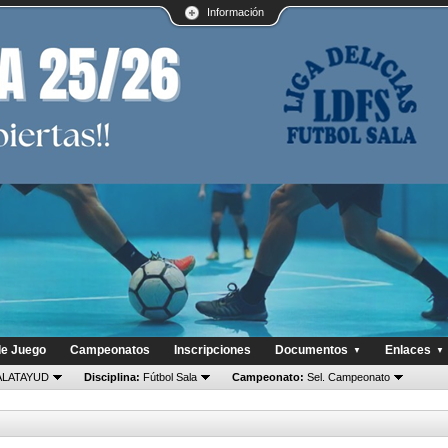
Información
de Juego
Campeonatos
Inscripciones
Documentos
Enlaces
▼
▼
LATAYUD
Disciplina:
Fútbol Sala
Campeonato:
Sel. Campeonato