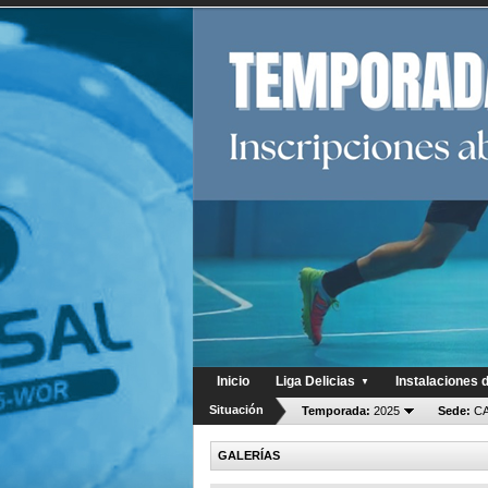
Inicio
Liga Delicias
Instalaciones 
▼
Situación
Temporada:
2025
Sede:
CA
GALERÍAS