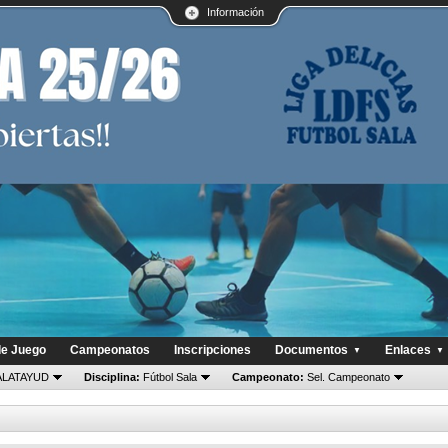
Información
de Juego
Campeonatos
Inscripciones
Documentos
Enlaces
▼
▼
LATAYUD
Disciplina:
Fútbol Sala
Campeonato:
Sel. Campeonato